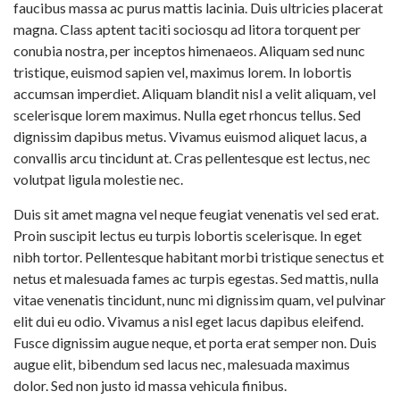
faucibus massa ac purus mattis lacinia. Duis ultricies placerat
magna. Class aptent taciti sociosqu ad litora torquent per
conubia nostra, per inceptos himenaeos. Aliquam sed nunc
tristique, euismod sapien vel, maximus lorem. In lobortis
accumsan imperdiet. Aliquam blandit nisl a velit aliquam, vel
scelerisque lorem maximus. Nulla eget rhoncus tellus. Sed
dignissim dapibus metus. Vivamus euismod aliquet lacus, a
convallis arcu tincidunt at. Cras pellentesque est lectus, nec
volutpat ligula molestie nec.
Duis sit amet magna vel neque feugiat venenatis vel sed erat.
Proin suscipit lectus eu turpis lobortis scelerisque. In eget
nibh tortor. Pellentesque habitant morbi tristique senectus et
netus et malesuada fames ac turpis egestas. Sed mattis, nulla
vitae venenatis tincidunt, nunc mi dignissim quam, vel pulvinar
elit dui eu odio. Vivamus a nisl eget lacus dapibus eleifend.
Fusce dignissim augue neque, et porta erat semper non. Duis
augue elit, bibendum sed lacus nec, malesuada maximus
dolor. Sed non justo id massa vehicula finibus.